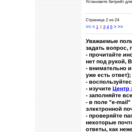
Установите битрейт для
Страница 2 из 24
<<
<
>
>>
1
2
3
4
5
Уважаемые польз
задать вoпрос, 
- прочитайте ин
нет под рукой, 
- внимательно 
уже есть ответ);
- воспользуйте
- изучите
Центр 
- заполняйте в
- в поле "e-mail
электронной по
- проверяйте па
некоторые почт
ответы, как неж