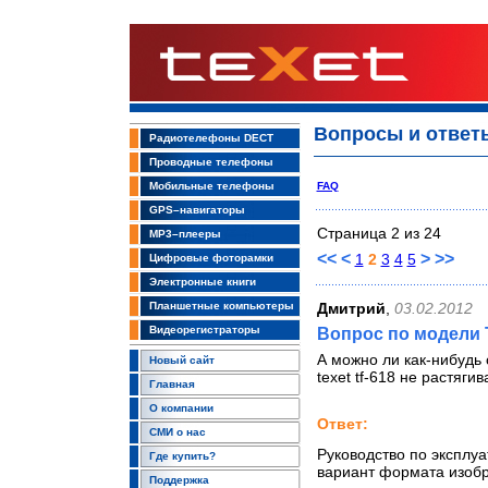
Вопросы и ответ
Радиотелефоны DECT
Проводные телефоны
Мобильные телефоны
FAQ
GPS–навигаторы
Страница 2 из 24
MP3–плееры
<<
<
>
>>
1
2
3
4
5
Цифровые фоторамки
Электронные книги
Планшетные компьютеры
Дмитрий
,
03.02.2012
Видеорегистраторы
Вопрос по модели 
А можно ли как-нибудь
Новый сайт
texet tf-618 не растяг
Главная
О компании
Ответ:
СМИ о нас
Руководство по эксплуа
Где купить?
вариант формата изоб
Поддержка