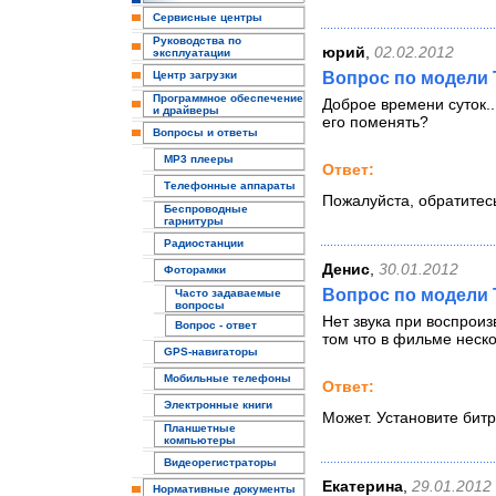
Сервисные центры
Руководства по
юрий
,
02.02.2012
эксплуатации
Центр загрузки
Вопрос по модели 
Программное обеспечение
Доброе времени суток..
и драйверы
его поменять?
Вопросы и ответы
MP3 плееры
Ответ:
Телефонные аппараты
Пожалуйста, обратитес
Беспроводные
гарнитуры
Радиостанции
Денис
,
30.01.2012
Фоторамки
Вопрос по модели 
Часто задаваемые
вопросы
Нет звука при воспроиз
Вопрос - ответ
том что в фильме неск
GPS-навигаторы
Мобильные телефоны
Ответ:
Электронные книги
Может. Установите битр
Планшетные
компьютеры
Видеорегистраторы
Екатерина
,
29.01.2012
Нормативные документы