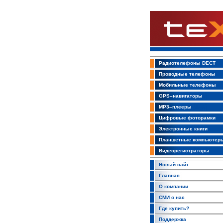
Радиотелефоны DECT
Проводные телефоны
Мобильные телефоны
GPS–навигаторы
MP3–плееры
Цифровые фоторамки
Электронные книги
Планшетные компьютер
Видеорегистраторы
Новый сайт
Главная
О компании
СМИ о нас
Где купить?
Поддержка