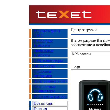
Центр загрузки
Радиотелефоны
DECT
В этом разделе Вы мож
Проводные
обеспечение и новейш
телефоны
Мобильные
телефоны
GPS–навигаторы
MP3–плееры
Цифровые
фоторамки
Электронные книги
Планшетные
компьютеры
Видеорегистраторы
Новый сайт
Главная