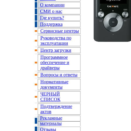
О компании
СМИ о нас
Где купить?
Поддержка
Сервисные центры
Руководства по
эксплуатации
Центр загрузки
Программное
обеспечение и
драйверы
Вопросы и ответы
Нормативные
документы
ЧЕРНЫЙ
СПИСОК
Подтверждение
актов
Рекламные
материалы
Отзывы