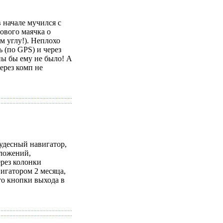
 начале мучился с
ового маячка о
 углу!). Неплохо
 (по GPS) и через
ны бы ему не было! А
ерез комп не
чудесный навигатор,
иложений,
рез колонки
игатором 2 месяца,
то кнопки выхода в