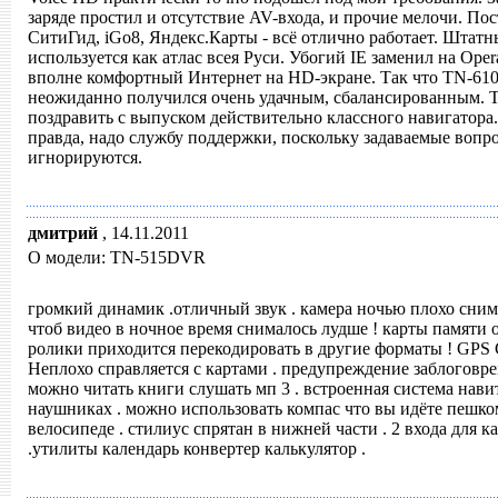
заряде простил и отсутствие AV-входа, и прочие мелочи. По
СитиГид, iGo8, Яндекс.Карты - всё отлично работает. Штат
используется как атлас всея Руси. Убогий IE заменил на Opera
вполне комфортный Интернет на HD-экране. Так что TN-610
неожиданно получился очень удачным, сбалансированным. T
поздравить с выпуском действительно классного навигатора.
правда, надо службу поддержки, поскольку задаваемые вопро
игнорируются.
дмитрий
,
14.11.2011
О модели: TN-515DVR
громкий динамик .отличный звук . камера ночью плохо сним
чтоб видео в ночное время снималось лудше ! карты памяти 
ролики приходится перекодировать в другие форматы ! G
Неплохо справляется с картами . предупреждение заблоговрем
можно читать книги слушать мп 3 . встроенная система нави
наушниках . можно использовать компас что вы идёте пешко
велосипеде . стилиус спрятан в нижней части . 2 входа для к
.утилиты календарь конвертер калькулятор .