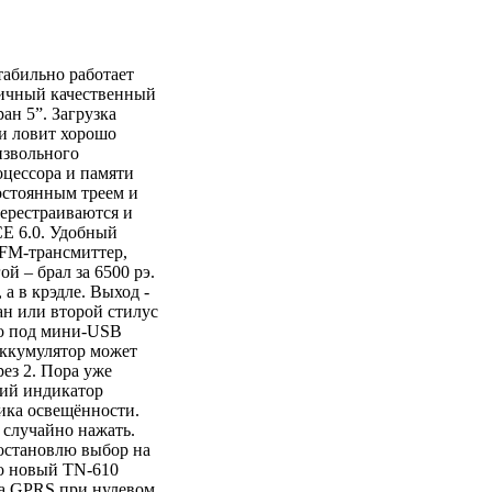
табильно работает
оничный качественный
ан 5”. Загрузка
и ловит хорошо
извольного
цессора и памяти
остоянным треем и
перестраиваются и
CE 6.0. Удобный
 FM-трансмиттер,
ой – брал за 6500 рэ.
а в крэдле. Выход -
ан или второй стилус
 но под мини-USB
Аккумулятор может
рез 2. Пора уже
ний индикатор
чика освещённости.
случайно нажать.
 остановлю выбор на
Но новый TN-610
За GPRS при нулевом