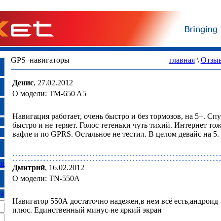
GPS–навигаторы
главная
\
Отзы
Денис
,
27.02.2012
О модели: TM-650 A5
Навигация работает, очень быстро и без тормозов, на 5+. С
быстро и не теряет. Голос тетеньки чуть тихий. Интернет тож
вафле и по GPRS. Остальное не тестил. В целом девайс на 5.
ги
Дмитрий
,
16.02.2012
О модели: TN-550A
ы
Навигатор 550А достаточно надежен,в нем всё есть,андроид 
плюс. Единственный минус-не яркий экран