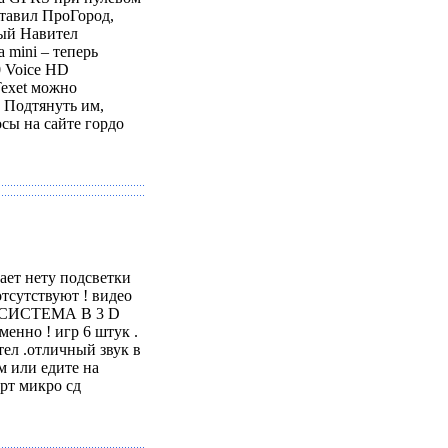
ставил ПроГород,
ный Навител
 mini – теперь
 Voice HD
exet можно
 Подтянуть им,
сы на сайте гордо
ает нету подсветки
отсутствуют ! видео
PS СИСТЕМА В 3 D
енно ! игр 6 штук .
тел .отличный звук в
м или едите на
арт микро сд