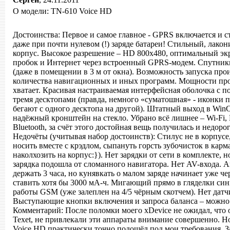
О модели: TN-610 Voice HD
Достоинства: Первое и самое главное - GPRS включается и с
даже при почти нулевом (!) заряде батареи! Стильный, лак
корпус. Высокое разрешение – HD 800х480, оптимальный экр
пробок и Интернет через встроенный GPRS-модем. Спутник
(даже в помещении в 3 м от окна). Возможность запуска про
количества навигационных и иных программ. Мощности про
хватает. Красивая настраиваемая интерфейсная оболочка с п
тремя десктопами (правда, немного «суматошная» - иконки 
бегают с одного десктопа на другой). Штатный выход в Win
надёжный кронштейн на стекло. Убрано всё лишнее – Wi-Fi,
Bluetooth, за счёт этого достойная вещь получилась и недорог
Недочёты (учитывая набор достоинств): Стилус не в корпусе, 
носить вместе с крэдлом, сыпануть горсть зубочисток в карм
наколхозить на корпус:}). Нет зарядки от сети в комплекте,
зарядка подошла от сломанного навигатора. Нет AV-входа. 
держать 3 часа, но кунявкать о малом заряде начинает уже че
ставить хотя бы 3000 мА-ч. Мигающий прямо в гляделки си
работы GSM (уже залеплен на 4/5 чёрным скотчем). Нет дат
Выступающие кнопки включения и запроса баланса – можно 
Комментарий: После поломки моего xDevice не ожидал, что
Texet, не привлекали эти аппараты внимание совершенно. 
Voice HD практически точно подошёл под мои требования. 