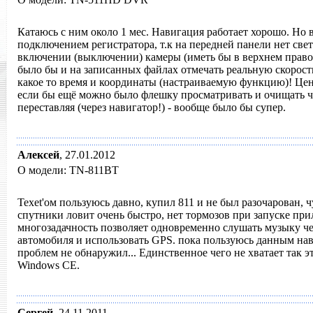
Катаюсь с ним около 1 мес. Навигация работает хорошо. Но в
подключением регистратора, т.к на передней панели нет свет
включении (выключении) камеры (иметь бы в верхнем правом
было бы и на записанных файлах отмечать реальную скорость
какое то время и координаты (настраиваемую функцию)! Це
если бы ещё можно было флешку просматривать и очищать ч
переставляя (через навигатор!) - вообще было бы супер.
Алексей
,
27.01.2012
О модели: TN-811BT
Texet'ом пользуюсь давно, купил 811 и не был разочарован, 
спутники ловит очень быстро, нет тормозов при запуске пр
многозадачность позволяет одновременно слушать музыку че
автомобиля и использовать GPS. пока пользуюсь данным нав
проблем не обнаружил... Единственное чего не хватает так э
Windows CE.
Сергей
,
24.11.2011