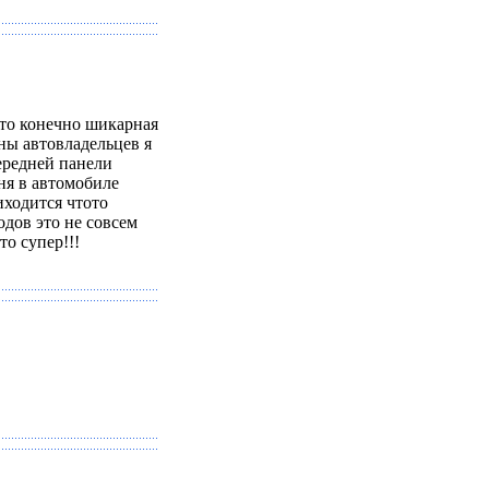
то конечно шикарная
ны автовладельцев я
ередней панели
ня в автомобиле
иходится чтото
одов это не совсем
то супер!!!