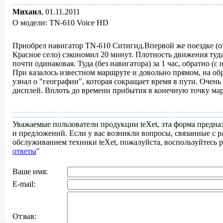
Михаил
,
01.11.2011
О модели: TN-610 Voice HD
Приобрел навигатор TN-610 Ситигид.Впервой же поездке (о
Красное село) сэкономил 20 минут. Плотность движения туд
почти одинаковая. Туда (без навигатора) за 1 час, обратно (с
При казалось известном маршруте и довольно прямом, на об
узнал о "географии", которая сокращает время в пути. Оче
дисплей. Вплоть до времени прибытия в конечную точку ма
Уважаемые пользователи продукции teXet, эта форма предна
и предложений. Если у вас возникли вопросы, связанные с р
обслуживанием техники teXet, пожалуйста, воспользуйтесь р
ответы
"
Ваше имя:
E-mail:
Отзыв: