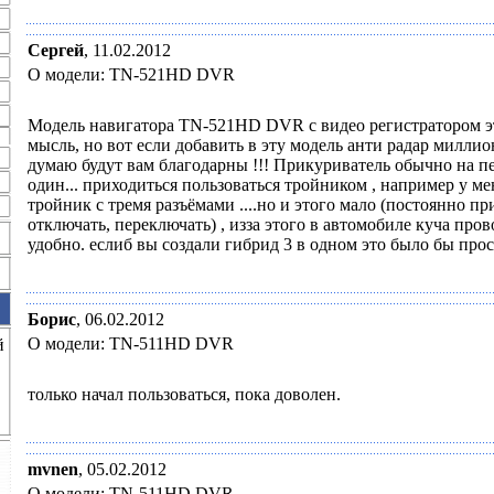
Сергей
,
11.02.2012
О модели: TN-521HD DVR
Модель навигатора TN-521HD DVR с видео регистратором э
мысль, но вот если добавить в эту модель анти радар миллио
думаю будут вам благодарны !!! Прикуриватель обычно на п
один... приходиться пользоваться тройником , например у ме
тройник с тремя разъёмами ....но и этого мало (постоянно пр
отключать, переключать) , изза этого в автомобиле куча пров
удобно. еслиб вы создали гибрид 3 в одном это было бы прос
Борис
,
06.02.2012
О модели: TN-511HD DVR
й
только начал пользоваться, пока доволен.
mvnen
,
05.02.2012
О модели: TN-511HD DVR