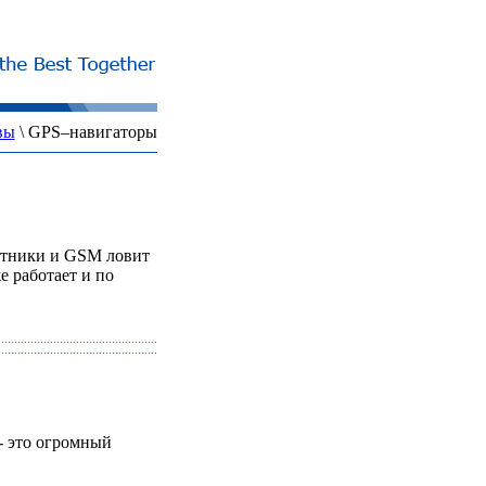
вы
\
GPS–навигаторы
путники и GSM ловит
е работает и по
- это огромный