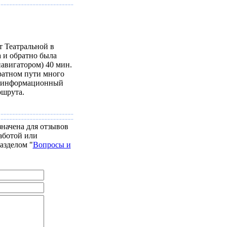
т Театральной в
а и обратно была
 навигатором) 40 мин.
ратном пути много
нь информационный
ршрута.
значена для отзывов
аботой или
азделом "
Вопросы и