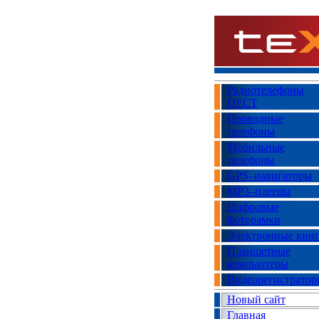
Радиотелефоны
DECT
Проводные
телефоны
Мобильные
телефоны
GPS–навигаторы
MP3–плееры
Цифровые
фоторамки
Электронные кни
Планшетные
компьютеры
Видеорегистратор
Новый сайт
Главная